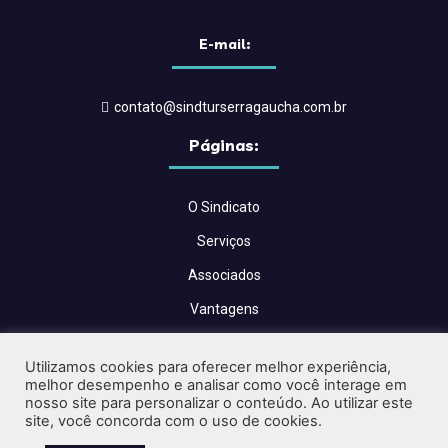
E-mail:
contato@sindturserragaucha.com.br
Páginas:
O Sindicato
Serviços
Associados
Vantagens
Convenções Coletivas
Utilizamos cookies para oferecer melhor experiência,
Blog
melhor desempenho e analisar como você interage em
nosso site para personalizar o conteúdo. Ao utilizar este
Contato
site, você concorda com o uso de cookies.
Críticas e Sugestões