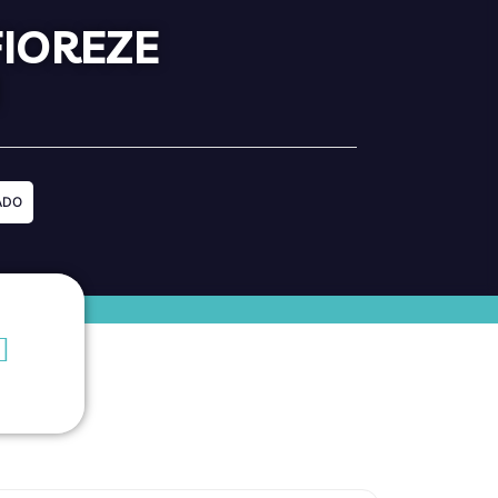
FIOREZE
M
ADO