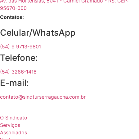
Av. das Hortênsias, 5041 - Carniel Gramado - RS, CEP:
95670-000
Contatos:
Celular/WhatsApp
(54) 9 9713-9801
Telefone:
(54) 3286-1418
E-mail:
contato@sindturserragaucha.com.br
Páginas:
O Sindicato
Serviços
Associados