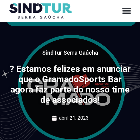
SindTur Serra Gaúcha
? Estamos felizes em anunciar
que o GramadoSports Bar
agora faz parte do nosso time
de associados!
abril 21, 2023