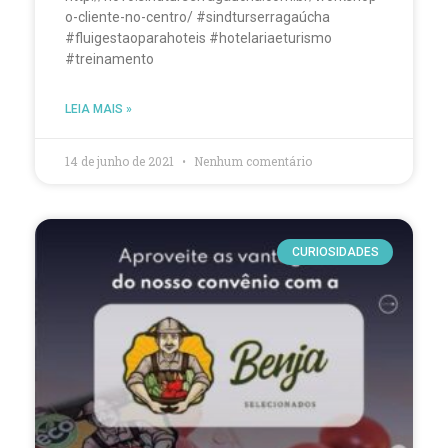
o-cliente-no-centro/ #sindturserragaúcha
#fluigestaoparahoteis #hotelariaeturismo
#treinamento
LEIA MAIS »
14 de junho de 2021
Nenhum comentário
CURIOSIDADES