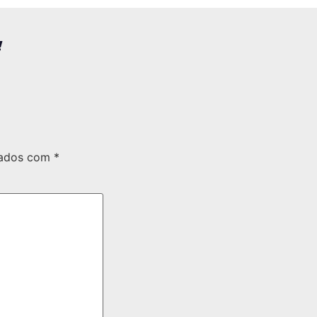
!
cados com
*