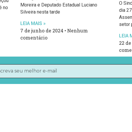
eçou
O Sin
Moreira e Deputado Estadual Luciano
é no
dia 2
Silveira nesta tarde
Assem
LEIA MAIS »
setor
7 de junho de 2024
Nenhum
LEIA 
comentário
22 de
come