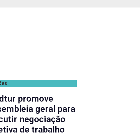
ões
dtur promove
embleia geral para
cutir negociação
etiva de trabalho