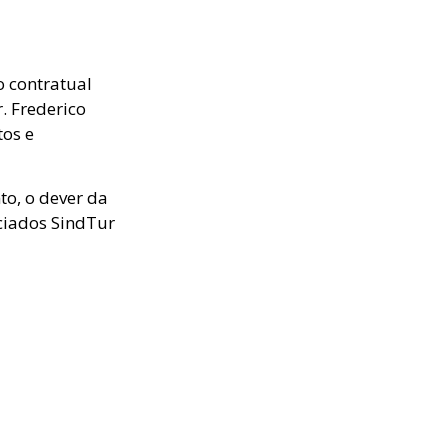
o contratual
. Frederico
tos e
to, o dever da
ociados SindTur