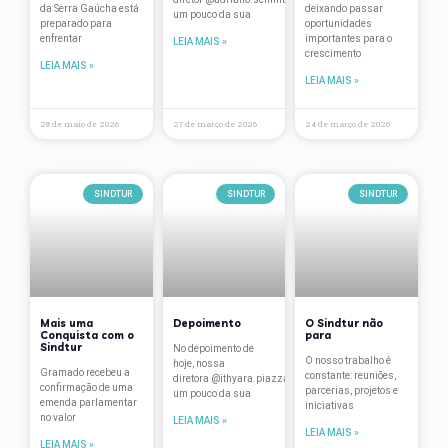
da Serra Gaúcha está
deixando passar
um pouco da sua
Travellers’ Choice
preparado para
oportunidades
enfrentar
importantes para o
LEIA MAIS »
crescimento
treinamentos
LEIA MAIS »
LEIA MAIS »
Turismo
28 de maio de 2026
27 de março de 2026
24 de março de 2026
Vantagens associados
Verão na Serra
SINDTUR
SINDTUR
SINDTUR
Mais uma
Depoimento
O Sindtur não
Conquista com o
para
Sindtur
No depoimento de
O nosso trabalho é
hoje, nossa
Gramado recebeu a
constante: reuniões,
diretora @ithyara.piazza conta
confirmação de uma
parcerias, projetos e
um pouco da sua
emenda parlamentar
iniciativas
no valor
LEIA MAIS »
LEIA MAIS »
LEIA MAIS »