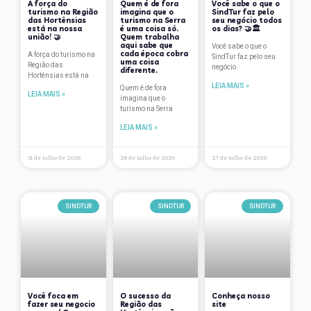
A força do
Quem é de fora
Você sabe o que o
Data Comemorativa
turismo na Região
imagina que o
SindTur faz pelo
das Hortênsias
turismo na Serra
seu negócio todos
Depoimentos
está na nossa
é uma coisa só.
os dias? 🤝🏛
união! 🤝
Quem trabalha
aqui sabe que
Você sabe o que o
Dicas de Viagem
cada época cobra
A força do turismo na
SindTur faz pelo seu
uma coisa
Região das
negócio
diferente.
Hortênsias está na
Eventos
LEIA MAIS »
Quem é de fora
LEIA MAIS »
imagina que o
Flutua
turismo na Serra
Fórum Gramado de Estudos Turísticos
LEIA MAIS »
Gastronomia
31 de julho de 2026
28 de julho de 2026
27 de julho de 2026
Gramado
Hotelaria
SINDTUR
SINDTUR
SINDTUR
lazer
Natal
Notícias
Você foca em
O sucesso da
Conheça nosso
Nova Petrópolis
fazer seu negocio
Região das
site