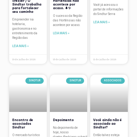
crescer / O
Hortênsias não
Sindtur trabalha
acontece por
Palestras
Você já acessou o
para fortalecer
acaso. 🌲✨
portal de informações
seu caminho
do Sindtur Serra
Páscoa
O sucesso da Região
Empreender na
das Hortênsias não
LEIA MAIS »
hotelaria,
acontece por acaso.
Pesquisa salarial
gastronomia e no
entretenimento da
LEIA MAIS »
Plano de contingência
Região das
LEIA MAIS »
Premiações
Projetos
19 de julho de 2026
15 de julho de 2026
11 de julho de 2026
Região das Hortênsias
Reuniões
SINDTUR
SINDTUR
ASSOCIADOS
Room Tax
São Francisco de Paula
Serra Gaúcha
Encontro de
Depoimento
Você ainda não é
Sindicato
associados
associado ao
Sindtur
Sindtur?
No depoimento de
hoje, nosso
SindTur
O mercado turístico
Então talvez esteja
diretor @adriano.schmitt.10 conta