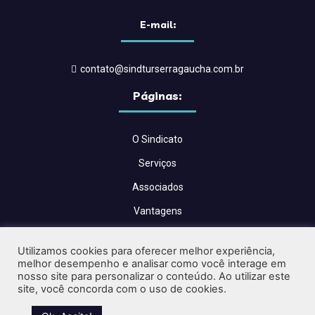
E-mail:
contato@sindturserragaucha.com.br
Páginas:
O Sindicato
Serviços
Associados
Vantagens
Convenções Coletivas
Utilizamos cookies para oferecer melhor experiência,
Blog
melhor desempenho e analisar como você interage em
nosso site para personalizar o conteúdo. Ao utilizar este
Contato
site, você concorda com o uso de cookies.
Críticas e Sugestões