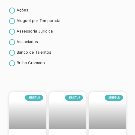
Ações
Aluguel por Temporada
Assessoria Jurídica
Associados
Banco de Talentos
Brilha Gramado
Canela
CET- Contribuição espontânea ao turismo
Convenção coletiva de trabalho
SINDTUR
SINDTUR
SINDTUR
Convênios
Curiosidades
CURSOS E TREINAMENTOS