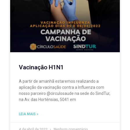
Vacinação H1N1
A partir de amanhã estaremos realizando a
aplicação da vacinação contra a Influenza com
nosso parceiro @circulosaude na sede do SindTur,
na Av. das Hortênsias, 5041 em
LEIA MAIS »
4 de abril de 2022
Nenhum comentário