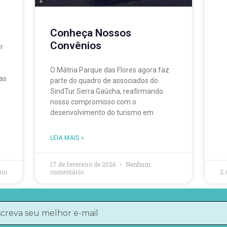
Conheça Nossos
Convênios
r
O Mátria Parque das Flores agora faz
as
parte do quadro de associados do
SindTur Serra Gaúcha, reafirmando
nosso compromisso com o
desenvolvimento do turismo em
LEIA MAIS »
17 de fevereiro de 2026
Nenhum
io
comentário
2 