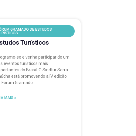
ÓRUM GRAMADO DE ESTUDOS
URÍSTICOS
órum Gramado de
studos Turísticos
ograme-se e venha participar de um
s eventos turísticos mais
portantes do Brasil. O Sindtur Serra
úcha está promovendo a IV edição
o Fórum Gramado
IA MAIS »