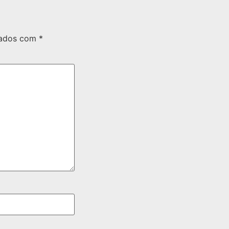
cados com
*