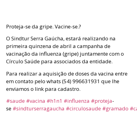
Proteja-se da gripe. Vacine-se.?
O Sindtur Serra Gaúcha, estará realizando na
primeira quinzena de abril a campanha de
vacinação da influenza (gripe) juntamente com o
Círculo Saúde para associados da entidade.
Para realizar a aquisição de doses da vacina entre
em contato pelo whats (54) 996631931 que lhe
enviamos o link para cadastro.
#saude
#vacina
#h1n1
#influenza
#proteja
-
se
#sindturserragaucha
#circulosaude
#gramado
#c