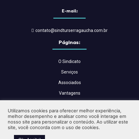
E-mail:
contato@sindturserragaucha.com.br
Páginas:
O Sindicato
Serviços
Associados
Vantagens
Convenções Coletivas
Utilizamos cookies para oferecer melhor experiência,
Blog
melhor desempenho e analisar como você interage em
nosso site para personalizar o conteúdo. Ao utilizar este
Contato
site, você concorda com o uso de cookies.
Críticas e Sugestões