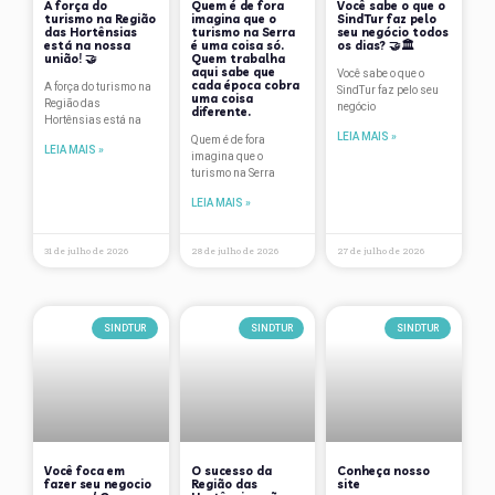
A força do
Quem é de fora
Você sabe o que o
Data Comemorativa
turismo na Região
imagina que o
SindTur faz pelo
das Hortênsias
turismo na Serra
seu negócio todos
Depoimentos
está na nossa
é uma coisa só.
os dias? 🤝🏛
união! 🤝
Quem trabalha
aqui sabe que
Você sabe o que o
Dicas de Viagem
cada época cobra
A força do turismo na
SindTur faz pelo seu
uma coisa
Região das
negócio
diferente.
Hortênsias está na
Eventos
LEIA MAIS »
Quem é de fora
LEIA MAIS »
imagina que o
Flutua
turismo na Serra
Fórum Gramado de Estudos Turísticos
LEIA MAIS »
Gastronomia
31 de julho de 2026
28 de julho de 2026
27 de julho de 2026
Gramado
Hotelaria
SINDTUR
SINDTUR
SINDTUR
lazer
Natal
Notícias
Você foca em
O sucesso da
Conheça nosso
Nova Petrópolis
fazer seu negocio
Região das
site