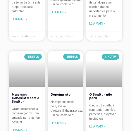
da Serra Gaúcha está
deixando passar
um pouco da sua
Travellers’ Choice
preparado para
oportunidades
enfrentar
importantes para o
LEIA MAIS »
crescimento
treinamentos
LEIA MAIS »
LEIA MAIS »
Turismo
28 de maio de 2026
27 de março de 2026
24 de março de 2026
Vantagens associados
Verão na Serra
SINDTUR
SINDTUR
SINDTUR
Mais uma
Depoimento
O Sindtur não
Conquista com o
para
Sindtur
No depoimento de
O nosso trabalho é
hoje, nossa
Gramado recebeu a
constante: reuniões,
diretora @ithyara.piazza conta
confirmação de uma
parcerias, projetos e
um pouco da sua
emenda parlamentar
iniciativas
no valor
LEIA MAIS »
LEIA MAIS »
LEIA MAIS »