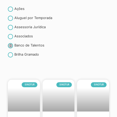
Ações
Aluguel por Temporada
Assessoria Jurídica
Associados
Banco de Talentos
Brilha Gramado
Canela
CET- Contribuição espontânea ao turismo
Convenção coletiva de trabalho
SINDTUR
SINDTUR
SINDTUR
Convênios
Curiosidades
CURSOS E TREINAMENTOS