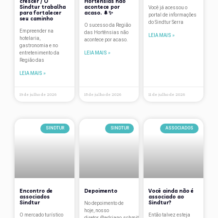
crescer / O
Hortênsias não
Sindtur trabalha
acontece por
Palestras
Você já acessou o
para fortalecer
acaso. 🌲✨
portal de informações
seu caminho
do Sindtur Serra
Páscoa
O sucesso da Região
Empreender na
das Hortênsias não
LEIA MAIS »
hotelaria,
acontece por acaso.
Pesquisa salarial
gastronomia e no
entretenimento da
LEIA MAIS »
Plano de contingência
Região das
LEIA MAIS »
Premiações
Projetos
19 de julho de 2026
15 de julho de 2026
11 de julho de 2026
Região das Hortênsias
Reuniões
SINDTUR
SINDTUR
ASSOCIADOS
Room Tax
São Francisco de Paula
Serra Gaúcha
Encontro de
Depoimento
Você ainda não é
Sindicato
associados
associado ao
Sindtur
Sindtur?
No depoimento de
hoje, nosso
SindTur
O mercado turístico
Então talvez esteja
diretor @adriano.schmitt.10 conta