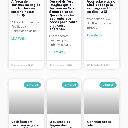
A força do
Quem é de fora
Você sabe o que o
Data Comemorativa
turismo na Região
imagina que o
SindTur faz pelo
das Hortênsias
turismo na Serra
seu negócio todos
Depoimentos
está na nossa
é uma coisa só.
os dias? 🤝🏛
união! 🤝
Quem trabalha
aqui sabe que
Você sabe o que o
Dicas de Viagem
cada época cobra
A força do turismo na
SindTur faz pelo seu
uma coisa
Região das
negócio
diferente.
Hortênsias está na
Eventos
LEIA MAIS »
Quem é de fora
LEIA MAIS »
imagina que o
Flutua
turismo na Serra
Fórum Gramado de Estudos Turísticos
LEIA MAIS »
Gastronomia
31 de julho de 2026
28 de julho de 2026
27 de julho de 2026
Gramado
Hotelaria
SINDTUR
SINDTUR
SINDTUR
lazer
Natal
Notícias
Você foca em
O sucesso da
Conheça nosso
Nova Petrópolis
fazer seu negocio
Região das
site