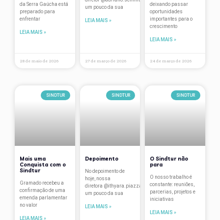
da Serra Gaúcha está
deixando passar
um pouco da sua
Travellers’ Choice
preparado para
oportunidades
enfrentar
importantes para o
LEIA MAIS »
crescimento
treinamentos
LEIA MAIS »
LEIA MAIS »
Turismo
28 de maio de 2026
27 de março de 2026
24 de março de 2026
Vantagens associados
Verão na Serra
SINDTUR
SINDTUR
SINDTUR
Mais uma
Depoimento
O Sindtur não
Conquista com o
para
Sindtur
No depoimento de
O nosso trabalho é
hoje, nossa
Gramado recebeu a
constante: reuniões,
diretora @ithyara.piazza conta
confirmação de uma
parcerias, projetos e
um pouco da sua
emenda parlamentar
iniciativas
no valor
LEIA MAIS »
LEIA MAIS »
LEIA MAIS »