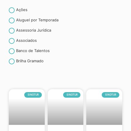
Ações
Aluguel por Temporada
Assessoria Jurídica
Associados
Banco de Talentos
Brilha Gramado
Canela
CET- Contribuição espontânea ao turismo
Convenção coletiva de trabalho
SINDTUR
SINDTUR
SINDTUR
Convênios
Curiosidades
CURSOS E TREINAMENTOS