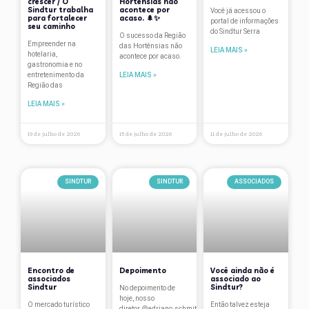
crescer / O
Hortênsias não
Sindtur trabalha
acontece por
Palestras
Você já acessou o
para fortalecer
acaso. 🌲✨
portal de informações
seu caminho
do Sindtur Serra
Páscoa
O sucesso da Região
Empreender na
das Hortênsias não
LEIA MAIS »
hotelaria,
acontece por acaso.
Pesquisa salarial
gastronomia e no
entretenimento da
LEIA MAIS »
Plano de contingência
Região das
LEIA MAIS »
Premiações
Projetos
19 de julho de 2026
15 de julho de 2026
11 de julho de 2026
Região das Hortênsias
Reuniões
SINDTUR
SINDTUR
ASSOCIADOS
Room Tax
São Francisco de Paula
Serra Gaúcha
Encontro de
Depoimento
Você ainda não é
Sindicato
associados
associado ao
Sindtur
Sindtur?
No depoimento de
hoje, nosso
SindTur
O mercado turístico
Então talvez esteja
diretor @adriano.schmitt.10 conta