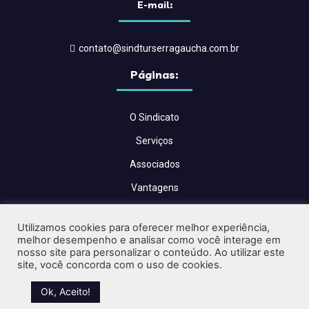
E-mail:
contato@sindturserragaucha.com.br
Páginas:
O Sindicato
Serviços
Associados
Vantagens
Convenções Coletivas
Utilizamos cookies para oferecer melhor experiência,
Blog
melhor desempenho e analisar como você interage em
nosso site para personalizar o conteúdo. Ao utilizar este
Contato
site, você concorda com o uso de cookies.
Críticas e Sugestões
Ok, Aceito!
Desenvolvido por
Design Hard
| Todos os direitos reservados.