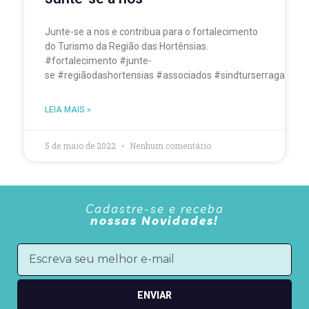
Junte-se a nos e contribua para o fortalecimento
do Turismo da Região das Hortênsias.
#fortalecimento #junte-
se #regiãodashortensias #associados #sindturserragaucha
LEIA MAIS »
5 de maio de 2022
Nenhum comentário
Cadastre-se e receba
nossas Novidades!
ENVIAR