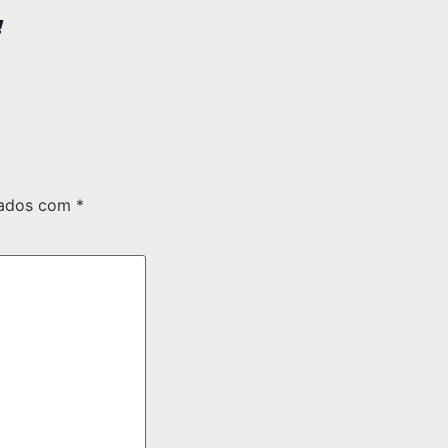
!
cados com
*