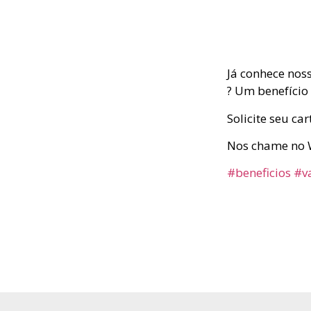
Já conhece nos
? Um benefício
Solicite seu ca
Nos chame no 
#beneficios
#v