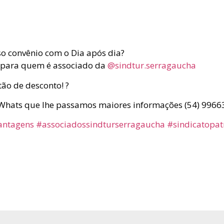
so convênio com o Dia após dia?
 para quem é associado da
@sindtur.serragaucha
rtão de desconto! ?
Whats que lhe passamos maiores informações (54) 9966
antagens
#associadossindturserragaucha
#sindicatopat