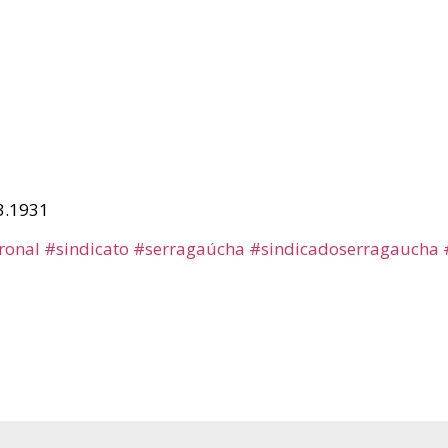
3.1931
ronal
#sindicato
#serragaúcha
#sindicadoserragaucha