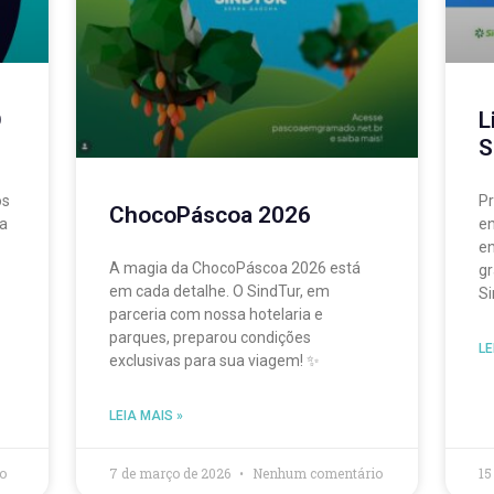
O
L
S
os
Pr
ChocoPáscoa 2026
da
en
en
A magia da ChocoPáscoa 2026 está
gr
em cada detalhe. O SindTur, em
Si
parceria com nossa hotelaria e
parques, preparou condições
LE
exclusivas para sua viagem! ✨
LEIA MAIS »
o
7 de março de 2026
Nenhum comentário
15