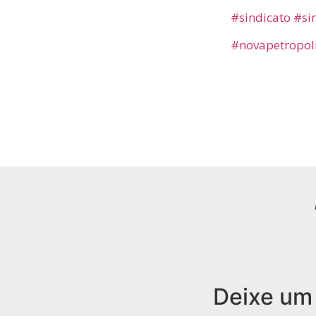
#sindicato
#si
#novapetropol
Deixe um