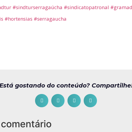
ndtur
#sindturserragaúcha
#sindicatopatronal
#grama
is
#hortensias
#serragaucha
Está gostando do conteúdo? Compartilhe
 comentário