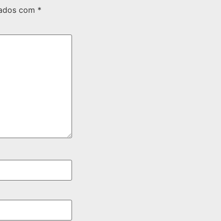
cados com
*