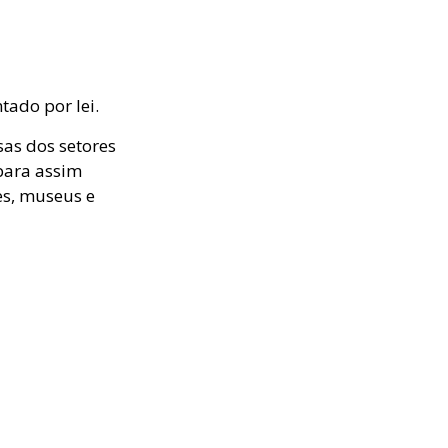
tado por lei.
sas dos setores
para assim
es, museus e