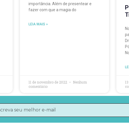
importância. Além de presentear e
P
fazer com que a magia do
e
T
LEIA MAIS »
No
pa
Dr
Pó
N
LE
11 de novembro de 2022
Nenhum
13
comentário
co