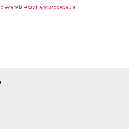
do
#canela
#saofranciscodepaula
!