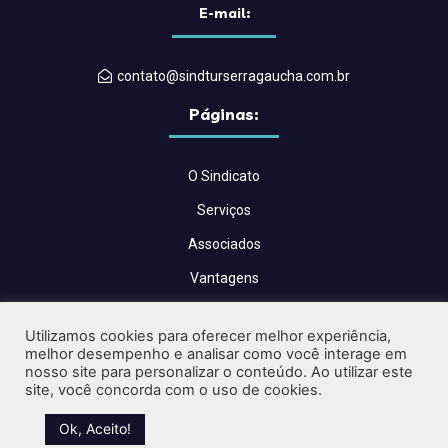
E-mail:
contato@sindturserragaucha.com.br
Páginas:
O Sindicato
Serviços
Associados
Vantagens
Convenções Coletivas
Utilizamos cookies para oferecer melhor experiência,
Blog
melhor desempenho e analisar como você interage em
nosso site para personalizar o conteúdo. Ao utilizar este
Contato
site, você concorda com o uso de cookies.
Críticas e Sugestões
Ok, Aceito!
Desenvolvido por
Design Hard
| Todos os direitos reservados.