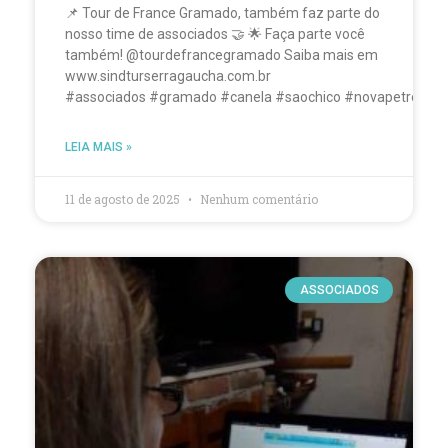
📌 Tour de France Gramado, também faz parte do
nosso time de associados 🤝 🌟 Faça parte você
também! @tourdefrancegramado Saiba mais em
www.sindturserragaucha.com.br
#associados #gramado #canela #saochico #novapetropolis
LEIA MAIS »
11 de agosto de 2025
Nenhum comentário
ASSOCIADOS