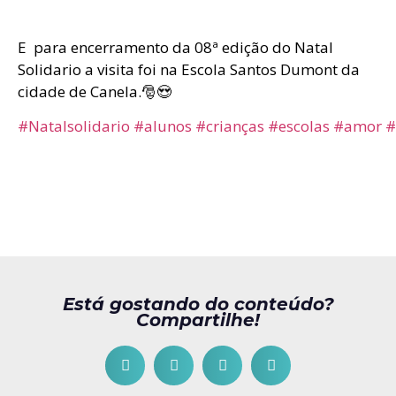
E para encerramento da 08ª edição do Natal
Solidario a visita foi na Escola Santos Dumont da
cidade de Canela.🎅😍
#Natalsolidario
#alunos
#crianças
#escolas
#amor
#
Está gostando do conteúdo?
Compartilhe!