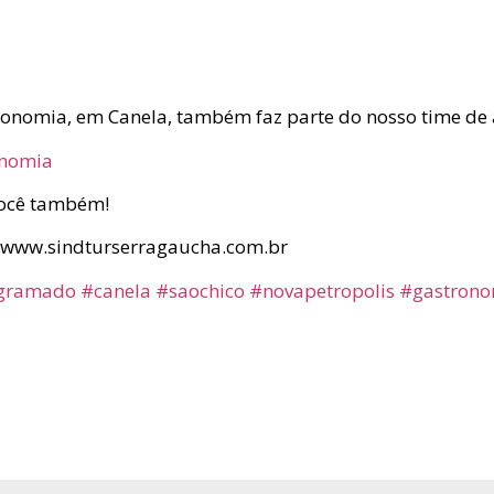
ronomia, em Canela, também faz parte do nosso time de 
onomia
você também!
 www.sindturserragaucha.com.br
gramado
#canela
#saochico
#novapetropolis
#gastrono