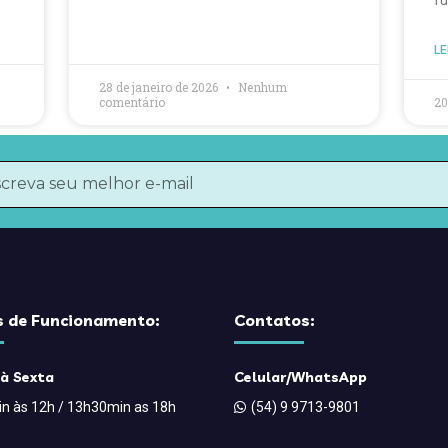
fu
LE
28 de janeiro de 2026
Nenhum
comentário
20
s de Funcionamento:
Contatos:
à Sexta
Celular/WhatsApp
n às 12h / 13h30min as 18h
(54) 9 9713-9801