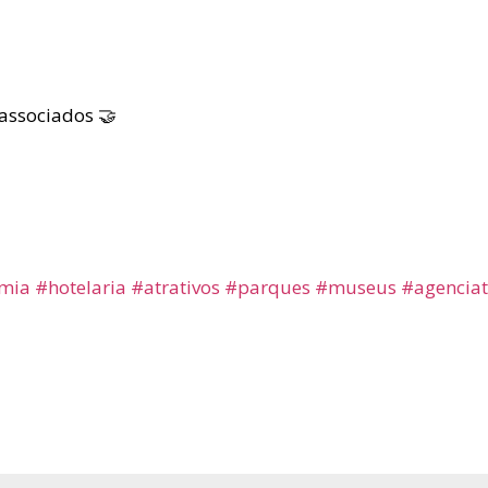
associados 🤝
mia
#hotelaria
#atrativos
#parques
#museus
#agencia