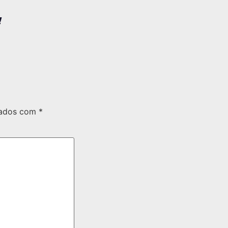
!
cados com
*