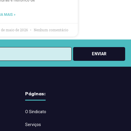
turas e histórico de
IA MAIS »
 de maio de 2026
Nenhum comentário
ENVIAR
Páginas:
O Sindicato
Serviços