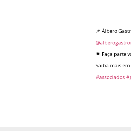
📌 Àlbero Gast
@alberogastr
🌟 Faça parte 
Saiba mais em
#associados
#