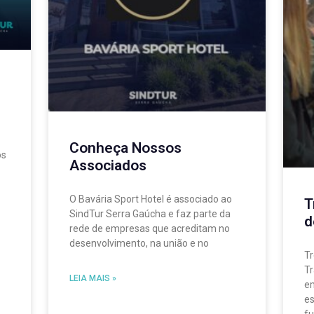
Conheça Nossos
os
Associados
O Bavária Sport Hotel é associado ao
T
SindTur Serra Gaúcha e faz parte da
d
rede de empresas que acreditam no
desenvolvimento, na união e no
Tr
Tr
LEIA MAIS »
em
es