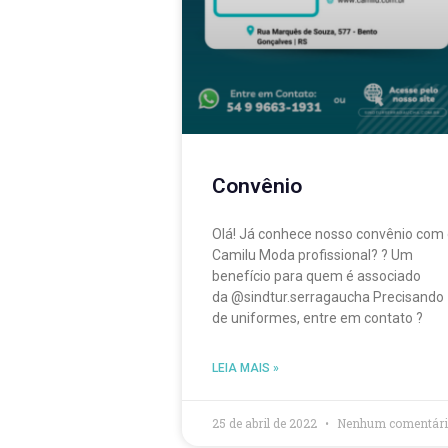
Convênio
Olá! Já conhece nosso convênio com
Camilu Moda profissional? ? Um
benefício para quem é associado
da @sindtur.serragaucha Precisando
de uniformes, entre em contato ?
LEIA MAIS »
25 de abril de 2022
Nenhum comentári