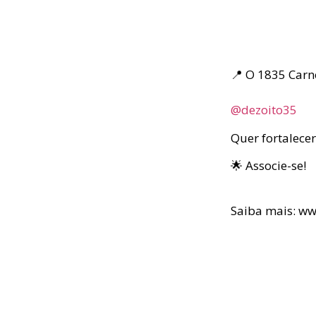
📍 O 1835 Carn
⠀
@dezoito35
Quer fortalecer
🌟 Associe-se!
⠀
Saiba mais: w