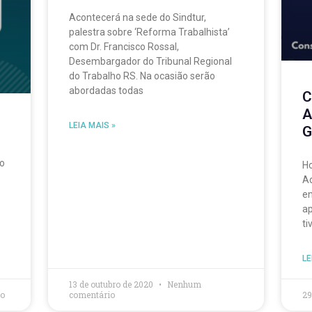
Acontecerá na sede do Sindtur,
palestra sobre ‘Reforma Trabalhista’
com Dr. Francisco Rossal,
Desembargador do Tribunal Regional
do Trabalho RS. Na ocasião serão
abordadas todas
C
A
LEIA MAIS »
G
 o
Ho
Ad
en
ap
ti
LE
13 de outubro de 2020
Nenhum
o
comentário
29