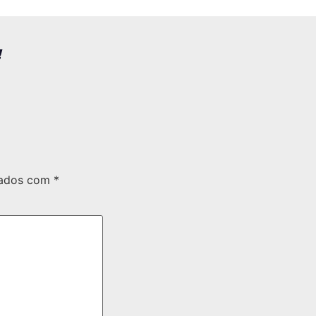
!
cados com
*