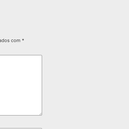
cados com
*