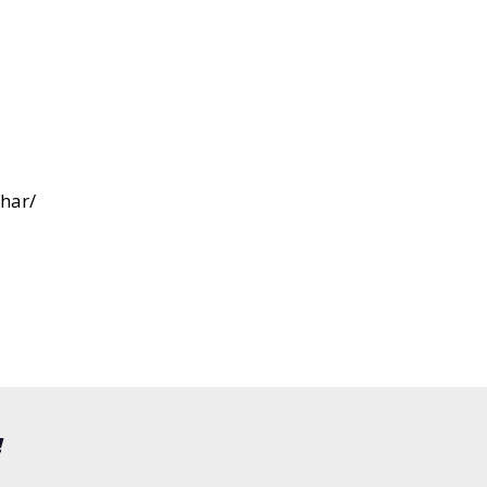
har/
!