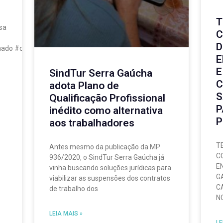
T
sa
C
D
mado #canela #novapetropolis #saochico #turismo #representacao #u
E
E
SindTur Serra Gaúcha
C
adota Plano de
S
Qualificação Profissional
P
inédito como alternativa
P
aos trabalhadores
T
Antes mesmo da publicação da MP
C
936/2020, o SindTur Serra Gaúcha já
E
vinha buscando soluções jurídicas para
G
viabilizar as suspensões dos contratos
C
de trabalho dos
N
LEIA MAIS »
LE