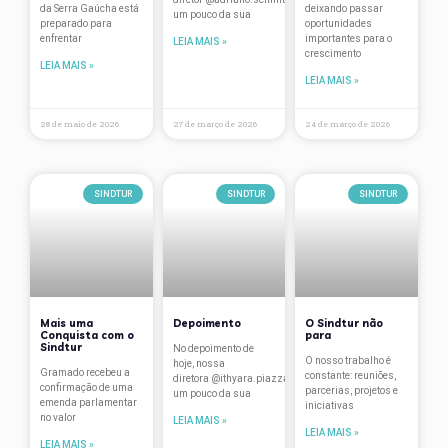
da Serra Gaúcha está
deixando passar
um pouco da sua
Travellers’ Choice
preparado para
oportunidades
enfrentar
importantes para o
LEIA MAIS »
crescimento
treinamentos
LEIA MAIS »
LEIA MAIS »
Turismo
28 de maio de 2026
27 de março de 2026
24 de março de 2026
Vantagens associados
Verão na Serra
SINDTUR
SINDTUR
SINDTUR
Mais uma
Depoimento
O Sindtur não
Conquista com o
para
Sindtur
No depoimento de
O nosso trabalho é
hoje, nossa
Gramado recebeu a
constante: reuniões,
diretora @ithyara.piazza conta
confirmação de uma
parcerias, projetos e
um pouco da sua
emenda parlamentar
iniciativas
no valor
LEIA MAIS »
LEIA MAIS »
LEIA MAIS »