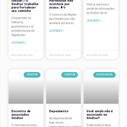
crescer / O
Hortênsias não
Sindtur trabalha
acontece por
Palestras
Você já acessou o
para fortalecer
acaso. 🌲✨
portal de informações
seu caminho
do Sindtur Serra
Páscoa
O sucesso da Região
Empreender na
das Hortênsias não
LEIA MAIS »
hotelaria,
acontece por acaso.
Pesquisa salarial
gastronomia e no
entretenimento da
LEIA MAIS »
Plano de contingência
Região das
LEIA MAIS »
Premiações
Projetos
19 de julho de 2026
15 de julho de 2026
11 de julho de 2026
Região das Hortênsias
Reuniões
SINDTUR
SINDTUR
ASSOCIADOS
Room Tax
São Francisco de Paula
Serra Gaúcha
Encontro de
Depoimento
Você ainda não é
Sindicato
associados
associado ao
Sindtur
Sindtur?
No depoimento de
hoje, nosso
SindTur
O mercado turístico
Então talvez esteja
diretor @adriano.schmitt.10 conta