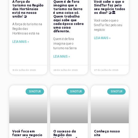
A força do
Quem é de fora
Você sabe o que o
Data Comemorativa
turismo na Região
imagina que o
SindTur faz pelo
das Hortênsias
turismo na Serra
seu negócio todos
Depoimentos
está na nossa
é uma coisa só.
os dias? 🤝🏛
união! 🤝
Quem trabalha
aqui sabe que
Você sabe o que o
Dicas de Viagem
cada época cobra
A força do turismo na
SindTur faz pelo seu
uma coisa
Região das
negócio
diferente.
Hortênsias está na
Eventos
LEIA MAIS »
Quem é de fora
LEIA MAIS »
imagina que o
Flutua
turismo na Serra
Fórum Gramado de Estudos Turísticos
LEIA MAIS »
Gastronomia
31 de julho de 2026
28 de julho de 2026
27 de julho de 2026
Gramado
Hotelaria
SINDTUR
SINDTUR
SINDTUR
lazer
Natal
Notícias
Você foca em
O sucesso da
Conheça nosso
Nova Petrópolis
fazer seu negocio
Região das
site