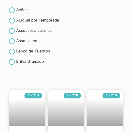
Ações
Aluguel por Temporada
Assessoria Jurídica
Associados
Banco de Talentos
Brilha Gramado
Canela
CET- Contribuição espontânea ao turismo
Convenção coletiva de trabalho
SINDTUR
SINDTUR
SINDTUR
Convênios
Curiosidades
CURSOS E TREINAMENTOS