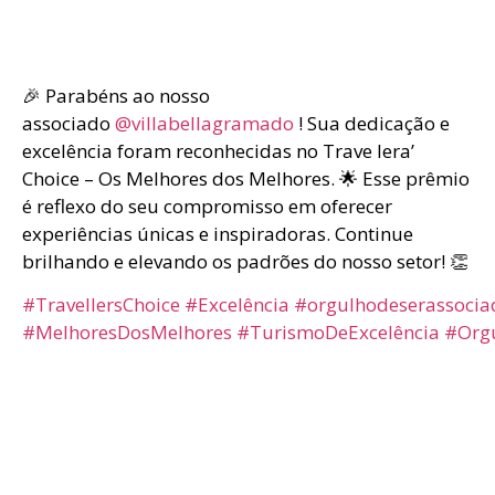
🎉 Parabéns ao nosso
associado
@villabellagramado
! Sua dedicação e
excelência foram reconhecidas no Trave lera’
Choice – Os Melhores dos Melhores. 🌟 Esse prêmio
é reflexo do seu compromisso em oferecer
experiências únicas e inspiradoras. Continue
brilhando e elevando os padrões do nosso setor! 👏
#TravellersChoice
#Excelência
#orgulhodeserassocia
#MelhoresDosMelhores
#TurismoDeExcelência
#Org