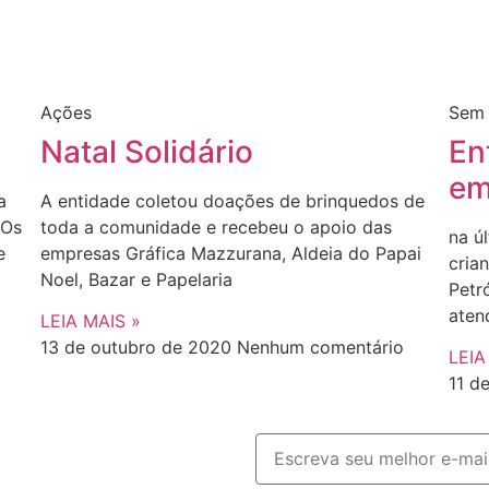
Ações
Sem 
Natal Solidário
En
em
a
A entidade coletou doações de brinquedos de
 Os
toda a comunidade e recebeu o apoio das
na ú
e
empresas Gráfica Mazzurana, Aldeia do Papai
cria
Noel, Bazar e Papelaria
Petró
aten
LEIA MAIS »
13 de outubro de 2020
Nenhum comentário
LEIA
11 d