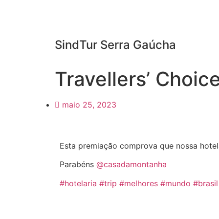
SindTur Serra Gaúcha
Travellers’ Choic
maio 25, 2023
Esta premiação comprova que nossa hotelar
Parabéns
@casadamontanha
#hotelaria
#trip
#melhores
#mundo
#brasil