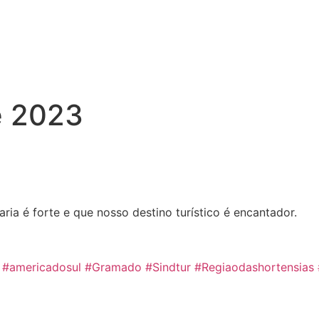
e 2023
ia é forte e que nosso destino turístico é encantador.
#americadosul
#Gramado
#Sindtur
#Regiaodashortensias