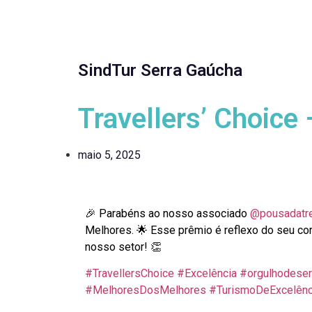
SindTur Serra Gaúcha
Travellers’ Choice
maio 5, 2025
🎉 Parabéns ao nosso associado
@pousadatre
Melhores. 🌟 Esse prêmio é reflexo do seu co
nosso setor! 👏
#TravellersChoice
#Excelência
#orgulhodese
#MelhoresDosMelhores
#TurismoDeExcelênc