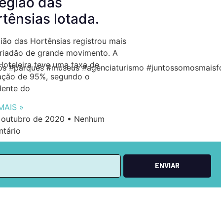
egião das
tênsias lotada.
ião das Hortênsias registrou mais
riadão de grande movimento. A
Hoteleira teve uma taxa de
vos #parques #museus #agenciaturismo #juntossomosmaisfo
ção de 95%, segundo o
dente do
MAIS »
 outubro de 2020
Nenhum
tário
ENVIAR