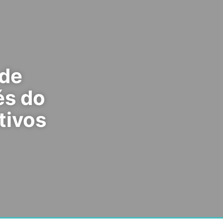
 de
és do
tivos