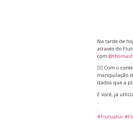
Na tarde de ho
através do Flu
com
@thomash
👉🏻 Com o con
manipulação 
dados que a pl
E você, já utili
.
.
#Flutuatur
#Fl