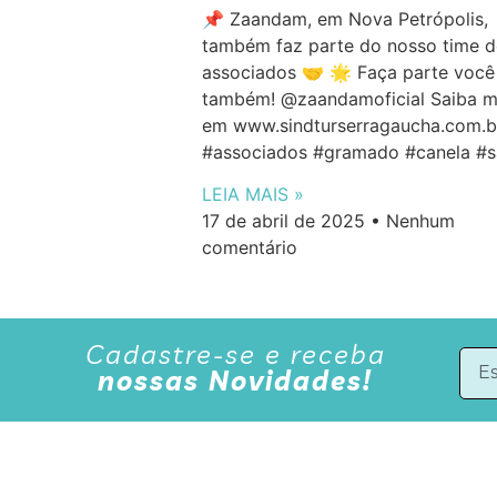
📌 Zaandam, em Nova Petrópolis,
também faz parte do nosso time d
associados 🤝 🌟 Faça parte você
também! @zaandamoficial Saiba m
em www.sindturserragaucha.com.b
#associados #gramado #canela #sa
LEIA MAIS »
17 de abril de 2025
Nenhum
comentário
Cadastre-se e receba
nossas Novidades!