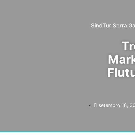
SindTur Serra G
Tr
Mark
Flut
setembro 18, 2