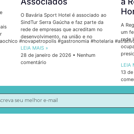
Associados
a R
Hor
e
O Bavária Sport Hotel é associado ao
SindTur Serra Gaúcha e faz parte da
A Reg
ais
rede de empresas que acreditam no
um fe
r
desenvolvimento, na união e no
rede 
ochico #novapetropolis #gastronomia #hotelaria #atrati
ocupa
LEIA MAIS »
presi
28 de janeiro de 2026
Nenhum
comentário
LEIA 
13 de
comen