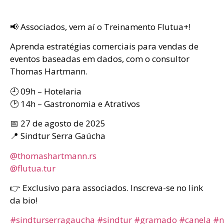
📢 Associados, vem aí o Treinamento Flutua+!
Aprenda estratégias comerciais para vendas de
eventos baseadas em dados, com o consultor
Thomas Hartmann.
🕘 09h – Hotelaria
🕑 14h – Gastronomia e Atrativos
📅 27 de agosto de 2025
📍 Sindtur Serra Gaúcha
@thomashartmann.rs
@flutua.tur
👉 Exclusivo para associados. Inscreva-se no link
da bio!
#sindturserragaucha
#sindtur
#gramado
#canela
#n