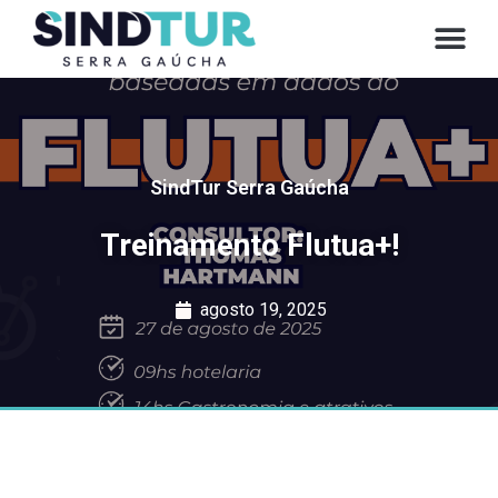
CONVE
SindTur Serra Gaúcha
Treinamento Flutua+!
agosto 19, 2025