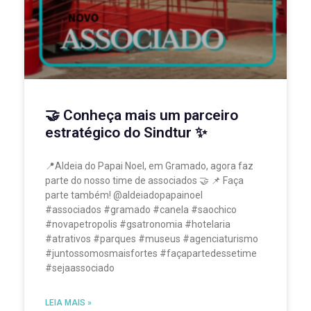
🤝 Conheça mais um parceiro
estratégico do Sindtur ✨
📍Aldeia do Papai Noel, em Gramado, agora faz
parte do nosso time de associados 🤝 📌 Faça
parte também! @aldeiadopapainoel
#associados #gramado #canela #saochico
#novapetropolis #gsatronomia #hotelaria
#atrativos #parques #museus #agenciaturismo
#juntossomosmaisfortes #façapartedessetime
#sejaassociado
LEIA MAIS »