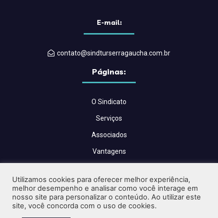
E-mail:
contato@sindturserragaucha.com.br
Páginas:
O Sindicato
Serviços
Associados
Vantagens
Convenções Coletivas
Utilizamos cookies para oferecer melhor experiência,
Blog
melhor desempenho e analisar como você interage em
nosso site para personalizar o conteúdo. Ao utilizar este
Contato
site, você concorda com o uso de cookies.
Críticas e Sugestões