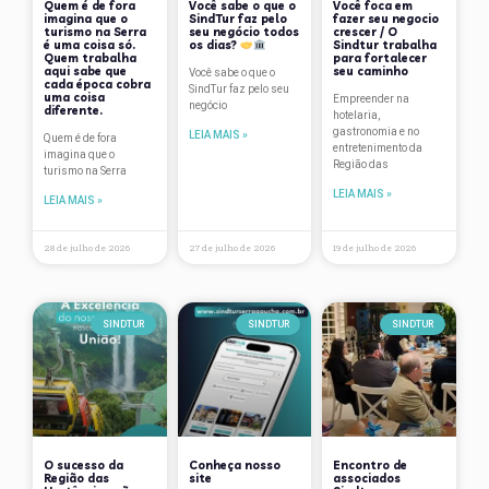
Quem é de fora
Você sabe o que o
Você foca em
Data Comemorativa
imagina que o
SindTur faz pelo
fazer seu negocio
turismo na Serra
seu negócio todos
crescer / O
Depoimentos
é uma coisa só.
os dias?
Sindtur trabalha
Quem trabalha
para fortalecer
aqui sabe que
seu caminho
Você sabe o que o
Dicas de Viagem
cada época cobra
SindTur faz pelo seu
uma coisa
Empreender na
negócio
diferente.
hotelaria,
Eventos
gastronomia e no
LEIA MAIS »
Quem é de fora
entretenimento da
imagina que o
Flutua
Região das
turismo na Serra
LEIA MAIS »
Fórum Gramado de Estudos Turísticos
LEIA MAIS »
Gastronomia
28 de julho de 2026
27 de julho de 2026
19 de julho de 2026
Gramado
Hotelaria
SINDTUR
SINDTUR
SINDTUR
lazer
Natal
Notícias
O sucesso da
Conheça nosso
Encontro de
Nova Petrópolis
Região das
site
associados