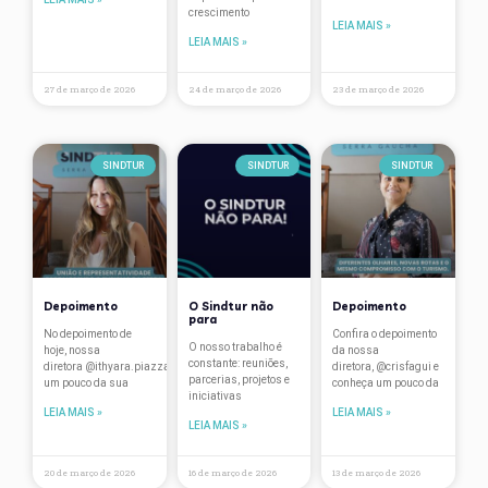
crescimento
Travellers’ Choice
LEIA MAIS »
LEIA MAIS »
treinamentos
27 de março de 2026
24 de março de 2026
23 de março de 2026
Turismo
Vantagens associados
SINDTUR
SINDTUR
SINDTUR
Verão na Serra
Depoimento
O Sindtur não
Depoimento
para
No depoimento de
Confira o depoimento
O nosso trabalho é
hoje, nossa
da nossa
constante: reuniões,
diretora @ithyara.piazza conta
diretora, @crisfagui e
parcerias, projetos e
um pouco da sua
conheça um pouco da
iniciativas
LEIA MAIS »
LEIA MAIS »
LEIA MAIS »
20 de março de 2026
16 de março de 2026
13 de março de 2026