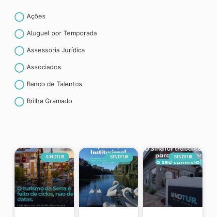
Ações
Aluguel por Temporada
Assessoria Jurídica
Associados
Banco de Talentos
Brilha Gramado
Canela
CET- Contribuição espontânea ao turismo
Convenção coletiva de trabalho
SINDTUR
SINDTUR
SINDTUR
Convênios
Curiosidades
CURSOS E TREINAMENTOS