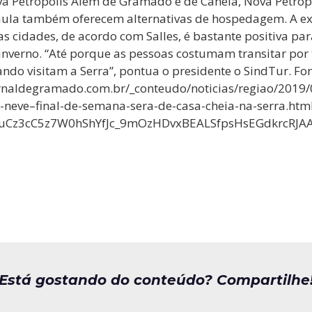
va Petrópolis Além de Gramado e de Canela, Nova Petrópo
aula também oferecem alternativas de hospedagem. A ex
as cidades, de acordo com Salles, é bastante positiva par
nverno. “Até porque as pessoas costumam transitar por 
ndo visitam a Serra”, pontua o presidente o SindTur. Fon
ornaldegramado.com.br/_conteudo/noticias/regiao/2019
neve–final-de-semana-sera-de-casa-cheia-na-serra.htm
wuCz3cC5z7W0hShYfJc_9mOzHDvxBEALSfpsHsEGdkrcRJ
Está gostando do conteúdo? Compartilhe