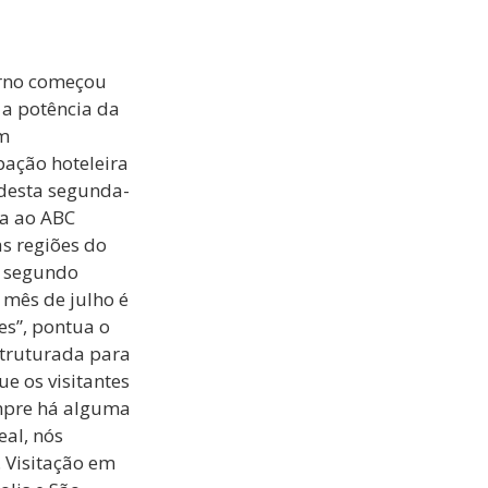
erno começou
 a potência da
am
upação hoteleira
desta segunda-
ta ao ABC
as regiões do
o, segundo
 mês de julho é
es”, pontua o
struturada para
e os visitantes
mpre há alguma
eal, nós
 Visitação em