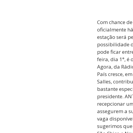
Com chance de 
oficialmente h
estação será p
possibilidade d
pode ficar ent
feira, dia 1°, 
Agora, da Rádi
País cresce, em
Salles, contrib
bastante especi
presidente. AN
recepcionar um
assegurem a s
vaga disponível
sugerimos que 