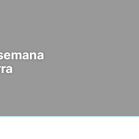
 semana
rra