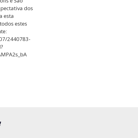
lis e São
pectativa dos
a esta
todos estes
te:
/07/2440783-
l?
AAMPA2s_bA
!