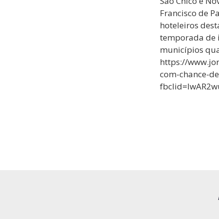
São Chico e No
Francisco de P
hoteleiros dest
temporada de i
municípios qua
https://www.j
com-chance-de-
fbclid=IwAR2