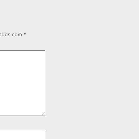
cados com
*