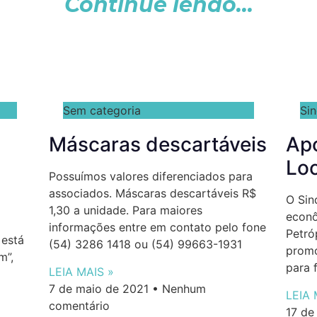
Continue lendo...
Sem categoria
Si
Máscaras descartáveis
Apo
Loc
Possuímos valores diferenciados para
associados. Máscaras descartáveis R$
O Sin
1,30 a unidade. Para maiores
econô
informações entre em contato pelo fone
Petró
 está
(54) 3286 1418 ou (54) 99663-1931
promo
m”,
para 
LEIA MAIS »
7 de maio de 2021
Nenhum
LEIA 
comentário
17 de