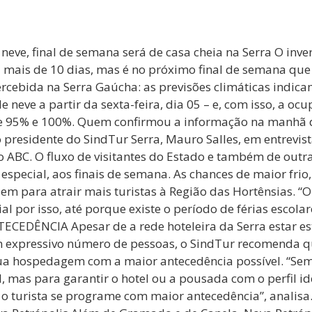
neve, final de semana será de casa cheia na Serra O inv
á mais de 10 dias, mas é no próximo final de semana que
ercebida na Serra Gaúcha: as previsões climáticas indic
e neve a partir da sexta-feira, dia 05 – e, com isso, a oc
re 95% e 100%. Quem confirmou a informação na manhã 
é o presidente do SindTur Serra, Mauro Salles, em entrevis
o ABC. O fluxo de visitantes do Estado e também de outr
 especial, aos finais de semana. As chances de maior fri
uem para atrair mais turistas à Região das Hortênsias. “O
al por isso, até porque existe o período de férias escolar
TECEDÊNCIA Apesar de a rede hoteleira da Serra estar e
 expressivo número de pessoas, o SindTur recomenda qu
ua hospedagem com a maior antecedência possível. “Se
, mas para garantir o hotel ou a pousada com o perfil id
o turista se programe com maior antecedência”, analisa.