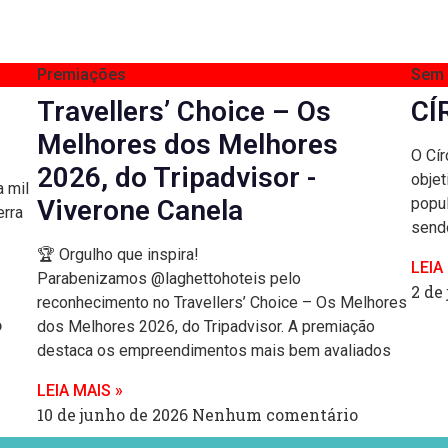
Premiações
Sem 
Travellers’ Choice – Os
CÍ
Melhores dos Melhores
O Cír
2026, do Tripadvisor -
objet
 mil
Viverone Canela
popul
erra
send
🏆 Orgulho que inspira!
LEIA
Parabenizamos @laghettohoteis pelo
2 de
reconhecimento no Travellers’ Choice – Os Melhores
o
dos Melhores 2026, do Tripadvisor. A premiação
destaca os empreendimentos mais bem avaliados
LEIA MAIS »
10 de junho de 2026
Nenhum comentário