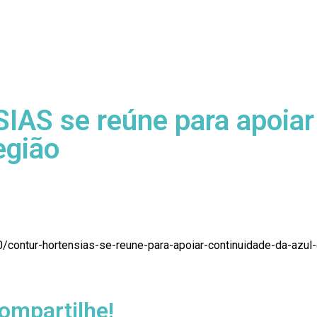
S se reúne para apoiar 
egião
contur-hortensias-se-reune-para-apoiar-continuidade-da-azul-
ompartilhe!