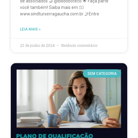
de associados 🤝 @billdoboteco 🌟 Faça parte
você também! Saiba mais em 👉🏻
www.sindturserragaucha.com.br 🤳Entre
LEIA MAIS »
23 de junho de 2024
Nenhum comentário
SEM CATEGORIA