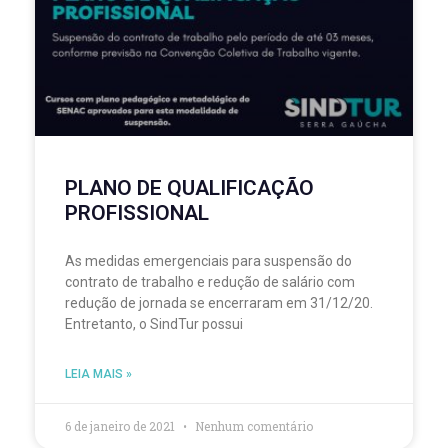
PLANO DE QUALIFICAÇÃO
PROFISSIONAL
As medidas emergenciais para suspensão do
contrato de trabalho e redução de salário com
redução de jornada se encerraram em 31/12/20.
Entretanto, o SindTur possui
LEIA MAIS »
6 de janeiro de 2021
Nenhum comentário