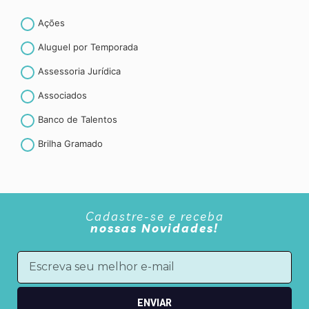
Ações
Aluguel por Temporada
Assessoria Jurídica
Associados
Banco de Talentos
Brilha Gramado
Canela
CET- Contribuição espontânea ao turismo
Cadastre-se e receba
Convenção coletiva de trabalho
nossas Novidades!
Convênios
Curiosidades
CURSOS E TREINAMENTOS
ENVIAR