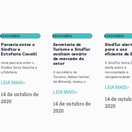
Associados
Associados
Associados
Parceria entre o
Secretaria de
SindTur aler
Sindtur e
Turismo e SindTur
para o uso
Estofaria Cavalli
avaliam cenário
eficiente de 
de mercado do
setor
Uma parceria entre o
O SindTur Serra
Sindtur Serra Gaúcha e
alerta sobre a
a Estofaria
O secretário de
necessidade e
Turismo, Rafael Carniel
obrigatoriedade
de Almeida, visitou o
LEIA MAIS»
LEIA MAIS»
LEIA MAIS»
14 de outubro de
14 de outub
2020
14 de outubro de
2020
2020