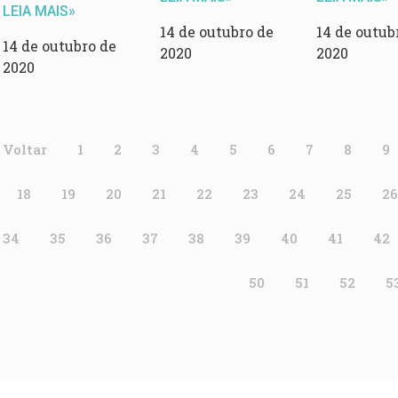
LEIA MAIS»
14 de outubro de
14 de outub
14 de outubro de
2020
2020
2020
 Voltar
1
2
3
4
5
6
7
8
9
18
19
20
21
22
23
24
25
26
34
35
36
37
38
39
40
41
42
50
51
52
5