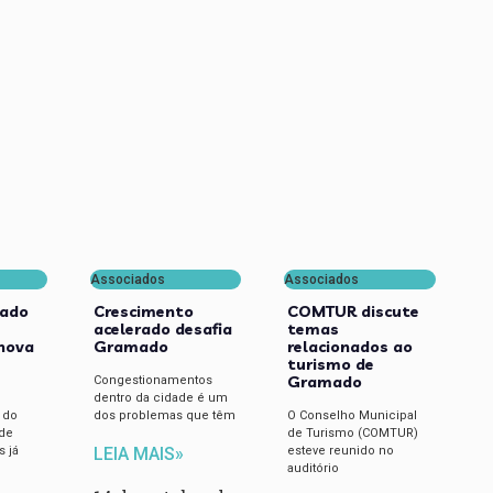
Associados
Associados
ado
Crescimento
COMTUR discute
acelerado desafia
temas
enova
Gramado
relacionados ao
m
turismo de
Gramado
Congestionamentos
dentro da cidade é um
 do
dos problemas que têm
O Conselho Municipal
de
de Turismo (COMTUR)
s já
esteve reunido no
LEIA MAIS»
auditório