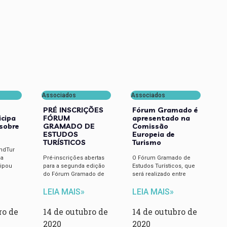
Associados
Associados
PRÉ INSCRIÇÕES
Fórum Gramado é
icipa
FÓRUM
apresentado na
sobre
GRAMADO DE
Comissão
ESTUDOS
Europeia de
TURÍSTICOS
Turismo
indTur
sa
Pré-inscrições abertas
O Fórum Gramado de
cipou
para a segunda edição
Estudos Turísticos, que
do Fórum Gramado de
será realizado entre
LEIA MAIS»
LEIA MAIS»
ro de
14 de outubro de
14 de outubro de
2020
2020