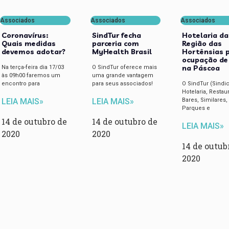
Associados
Associados
Associados
Coronavírus:
SindTur fecha
Hotelaria da
Quais medidas
parceria com
Região das
devemos adotar?
MyHealth Brasil
Hortênsias 
ocupação de
na Páscoa
Na terça-feira dia 17/03
O SindTur oferece mais
às 09h00 faremos um
uma grande vantagem
encontro para
para seus associados!
O SindTur (Sindi
Hotelaria, Restau
Bares, Similares,
LEIA MAIS»
LEIA MAIS»
Parques e
14 de outubro de
14 de outubro de
LEIA MAIS»
2020
2020
14 de outub
2020