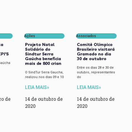
Ações
Associados
ta
Projeto Natal
Comitê Olímpico
Solidário do
Brasileiro visitará
EPI’S
Sindtur Serra
Gramado no dia
Gaúcha beneficia
30 de outubro
mais de 800 crian
 Gaúcha
Entre os dias 28 e 30 de
O SindTur Serra Gaucha,
outubro, representantes
realizou nos dias 09 e 10
do
LEIA MAIS»
LEIA MAIS»
ro de
14 de outubro de
14 de outubro de
2020
2020