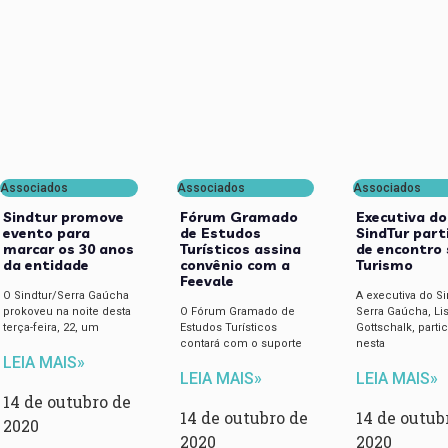
Associados
Associados
Associados
Sindtur promove
Fórum Gramado
Executiva do
evento para
de Estudos
SindTur part
marcar os 30 anos
Turísticos assina
de encontro 
da entidade
convênio com a
Turismo
Feevale
O Sindtur/Serra Gaúcha
A executiva do S
prokoveu na noite desta
O Fórum Gramado de
Serra Gaúcha, Li
terça-feira, 22, um
Estudos Turísticos
Gottschalk, parti
contará com o suporte
nesta
LEIA MAIS»
LEIA MAIS»
LEIA MAIS»
14 de outubro de
14 de outubro de
14 de outub
2020
2020
2020