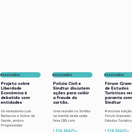
Associados
Associados
Associados
Projeto sobre
Policia Civil e
Fórum Gram
Liberdade
Sindtur discutem
de Estudos
Econômica é
ações para coibir
Turísticos r
debatido com
a fraude do
parceria co
entidades
cartão.
Sindtur
Os vereadores Luia
Uma reunião no Sindtur
A terceira edição
Barbacovi e Volnei da
na manhã desta sexta-
Fórum Gramado 
Saúde, ambos
feira (30) com
Estudos Turístico
Progressistas
LEIA MAIS»
LEIA MAIS»