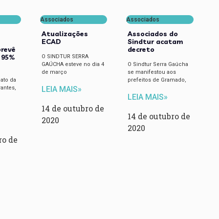
Associados
Associados
Atualizações
Associados do
ECAD
Sindtur acatam
prevê
decreto
 95%
O SINDTUR SERRA
GAÚCHA esteve no dia 4
O Sindtur Serra Gaúcha
de março
se manifestou aos
cato da
prefeitos de Gramado,
rantes,
LEIA MAIS»
LEIA MAIS»
14 de outubro de
14 de outubro de
2020
2020
ro de