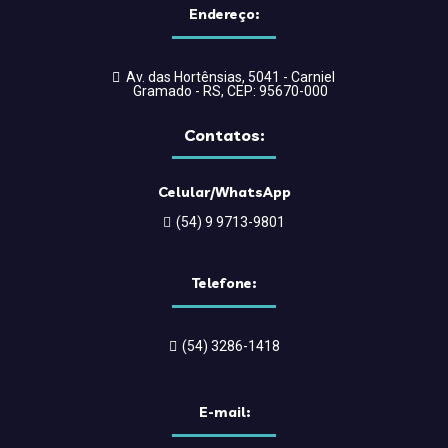
Endereço:
Palestras
Páscoa
Av. das Hortênsias, 5041 - Carniel
Pesquisa salarial
Gramado - RS, CEP: 95670-000
Plano de contingência
Contatos:
Premiações
Projetos
Celular/WhatsApp
(54) 9 9713-9801
Região das Hortênsias
Reuniões
Telefone:
Room Tax
São Francisco de Paula
(54) 3286-1418
Serra Gaúcha
Sindicato
E-mail:
SindTur