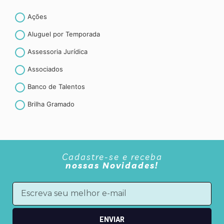
Ações
Aluguel por Temporada
Assessoria Jurídica
Associados
Banco de Talentos
Brilha Gramado
Canela
CET- Contribuição espontânea ao turismo
Cadastre-se e receba
Convenção coletiva de trabalho
nossas Novidades!
Convênios
Curiosidades
CURSOS E TREINAMENTOS
ENVIAR