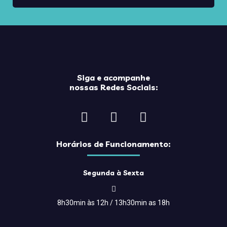
Data Comemorativa
Depoimentos
Dicas de Viagem
Eventos
Flutua
Siga e acompanhe
nossas Redes Sociais:
Fórum Gramado de Estudos Turísticos
Gastronomia
Gramado
Horários de Funcionamento:
Hotelaria
lazer
Segunda à Sexta
Natal
Notícias
8h30min às 12h / 13h30min as 18h
Nova Petrópolis