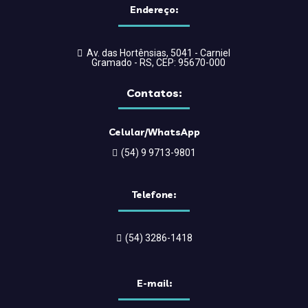
Endereço:
Palestras
Páscoa
Av. das Hortênsias, 5041 - Carniel
Pesquisa salarial
Gramado - RS, CEP: 95670-000
Plano de contingência
Contatos:
Premiações
Projetos
Celular/WhatsApp
(54) 9 9713-9801
Região das Hortênsias
Reuniões
Telefone:
Room Tax
São Francisco de Paula
(54) 3286-1418
Serra Gaúcha
Sindicato
E-mail:
SindTur