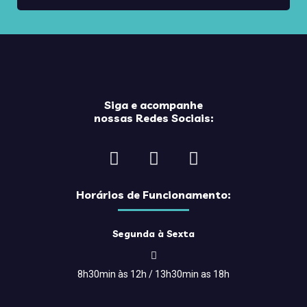
Data Comemorativa
Depoimentos
Dicas de Viagem
Eventos
Flutua
Siga e acompanhe
nossas Redes Sociais:
Fórum Gramado de Estudos Turísticos
Gastronomia
Gramado
Horários de Funcionamento:
Hotelaria
lazer
Segunda à Sexta
Natal
Notícias
8h30min às 12h / 13h30min as 18h
Nova Petrópolis