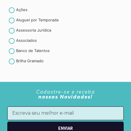
Ações
Aluguel por Temporada
Assessoria Jurídica
Associados
Banco de Talentos
Brilha Gramado
Canela
CET- Contribuição espontânea ao turismo
Cadastre-se e receba
Convenção coletiva de trabalho
nossas Novidades!
Convênios
Curiosidades
CURSOS E TREINAMENTOS
ENVIAR