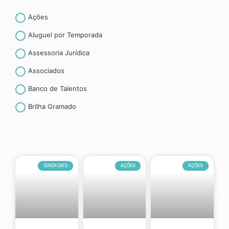
Ações
Aluguel por Temporada
Assessoria Jurídica
Associados
Banco de Talentos
Brilha Gramado
Canela
CET- Contribuição espontânea ao turismo
Convenção coletiva de trabalho
SINDICATO
AÇÕES
AÇÕES
Convênios
Curiosidades
CURSOS E TREINAMENTOS