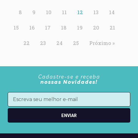
8
9
10
11
12
13
14
15
16
17
18
19
20
21
22
23
24
25
Próximo »
Cadastre-se e receba
nossas Novidades!
ENVIAR